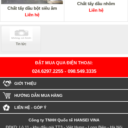
Chất tẩy dầu nhôm
Chất tẩy dầu bột siêu âm
Liên hệ
Liên hệ
Tin tức
ĐẶT MUA QUA ĐIỆN THOẠI:
024.6297.2255
-
098.549.3335
GIỚI THIỆU
HƯỚNG DẪN MUA HÀNG
LIÊN HỆ - GÓP Ý
Công ty TNHH Quốc tế HANSEI VINA
ĐĐKD: Lô 11 - khu đấu giá TT3 - Việt Hưng - Long Biên - Hà Nội