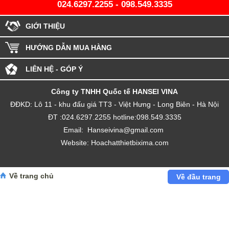
024.6297.2255
-
098.549.3335
GIỚI THIỆU
HƯỚNG DẪN MUA HÀNG
LIÊN HỆ - GÓP Ý
Công ty TNHH Quốc tế HANSEI VINA
ĐĐKD: Lô 11 - khu đấu giá TT3 - Việt Hưng - Long Biên - Hà Nội
ĐT :
024.6297.2255
hotline:098.549.3335
Email:
H
anseivina@gmail.com
Website:
Hoachatthietbixima.com
Về trang chủ
Về đầu trang