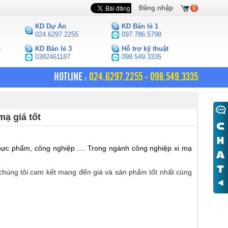
Đăng nhập
0
KD Dự Án
KD Bán lẻ 1
024.6297.2255
097.786.5798
e
KD Bán lẻ 3
Hỗ trợ kỹ thuật
0382461187
098.549.3335
HOTLINE :
024.6297.2255 - 098.549.3335
mạ giá tốt
hực phẩm, công nghiệp .... Trong ngành công nghiệp xi mạ
, chúng tôi cam kết mang đến giá và sản phẩm tốt nhất cùng