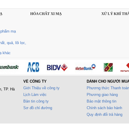
MẠ
HÓA CHẤT XI MẠ
XỬ LÝ KHÍ THẢ
n phẩm mạ
t, quả, lõi lọc,
mạ khác
VỀ CÔNG TY
DÀNH CHO NGƯỜI MU
Giới Thiệu về công ty
Phương thức Thanh toá
n, TP. Hà
Lịch Làm việc
Phương giao hàng
Bản tin công ty
Bảo mật thông tin
Sơ đồ chỉ đường
Chính sách bảo hành
Quy định đổi trả hàng