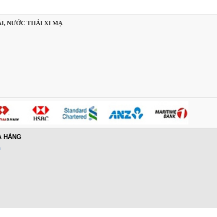
I, NƯỚC THẢI XI MẠ
A HÀNG
n