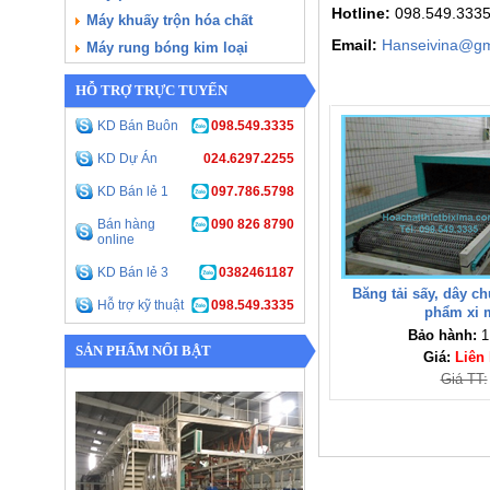
Hotline:
098.549.333
Máy khuấy trộn hóa chất
Email:
Hanseivina@gm
Máy rung bóng kim loại
HỖ TRỢ TRỰC TUYẾN
KD Bán Buôn
098.549.3335
KD Dự Án
024.6297.2255
KD Bán lẻ 1
097.786.5798
Bán hàng
090 826 8790
online
KD Bán lẻ 3
0382461187
Băng tải sấy, dây c
Hỗ trợ kỹ thuật
098.549.3335
phẩm xi 
Bảo hành:
1
SẢN PHẨM NỔI BẬT
Giá:
Liên
Giá TT: