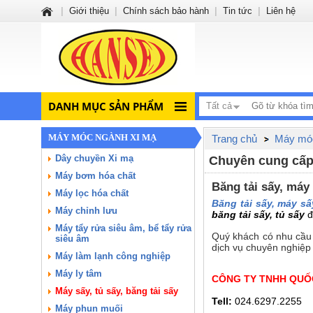
|
Giới thiệu
|
Chính sách bảo hành
|
Tin tức
|
Liên hệ
DANH MỤC SẢN PHẨM
Tất cả
MÁY MÓC NGÀNH XI MẠ
Trang chủ
Máy móc
Dây chuyền Xi mạ
Chuyên cung cấp, 
Máy bơm hóa chất
Băng tải sấy, máy
Máy lọc hóa chất
Băng tải sấy, máy sấ
Máy chỉnh lưu
băng tải sấy, tủ sấy
đ
Máy tẩy rửa siêu âm, bể tẩy rửa
Quý khách có nhu cầu x
siêu âm
dịch vụ chuyên nghiệp
Máy làm lạnh công nghiệp
Máy ly tâm
CÔNG TY TNHH QUỐC
Máy sấy, tủ sấy, băng tải sấy
Tell:
024.6297.2255
Máy phun muối