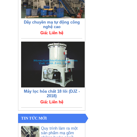
Dây chuyền mạ tự động công
nghệ cao
Giá: Liên hệ
Máy lọc hóa chất 18 lõi (DJZ -
2018)
Giá: Liên hệ
TIN TỨC MỚI
Quy trình làm ra một
sản phẩm mạ gồm