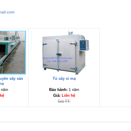
5
ail.com
huyền sấy sản
Tủ sấy xi mạ
mạ
 năm
Bảo hành:
1 năm
 hệ
Giá:
Liên hệ
Giá TT: