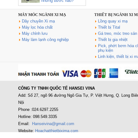
những bước nào?
MÁY MÓC NGÀNH XI MẠ
THIẾT BỊ NGÀNH XI 
Dây chuyền Xi mạ
Lồng quay xi mạ
Sản xuất, cung cấp bể xi mạ
Máy lọc hóa chất
Thiết bị Tital
thiết kế theo yêu cầu
Máy chỉnh lưu
Gá treo, móc treo sả
Giá: Liên hệ
Máy làm lạnh công nghiệp
Thiết bị gia nhiệt
Pick, phớt bơm hóa chấ
phụ kiện
Linh kiện, thiết bị xi 
CÔNG TY TNHH QUỐC TẾ HANSEI VINA
Máy lọc hóa chất 8 lõi (DJZ-
Add: Số 27, ngõ 96 đường Ngô Gia Tự, P. Việt Hưng, Q. Long Biê
2008)
Nội
Giá: Liên hệ
Phone :024.6297.2255
Hotline: 098.549.3335
Email:
Hanseivina@gmail.com
Website:
Hoachatthietbixima.com