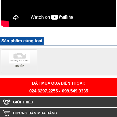
Sản phẩm cùng loại
Tin tức
ĐẶT MUA QUA ĐIỆN THOẠI:
024.6297.2255
-
098.549.3335
GIỚI THIỆU
HƯỚNG DẪN MUA HÀNG