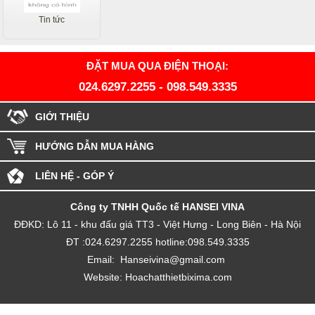
Tin tức
ĐẶT MUA QUA ĐIỆN THOẠI:
024.6297.2255
-
098.549.3335
GIỚI THIỆU
HƯỚNG DẪN MUA HÀNG
LIÊN HỆ - GÓP Ý
Công ty TNHH Quốc tế HANSEI VINA
ĐĐKD: Lô 11 - khu đấu giá TT3 - Việt Hưng - Long Biên - Hà Nội
ĐT :
024.6297.2255
hotline:098.549.3335
Email:
H
anseivina@gmail.com
Website:
Hoachatthietbixima.com