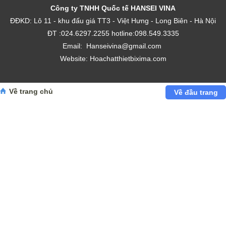
Công ty TNHH Quốc tế HANSEI VINA
ĐĐKD: Lô 11 - khu đấu giá TT3 - Việt Hưng - Long Biên - Hà Nội
ĐT :
024.6297.2255
hotline:098.549.3335
Email:
H
anseivina@gmail.com
Website:
Hoachatthietbixima.com
Về trang chủ
Về đầu trang