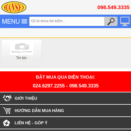
098.549.3335
Tin tức
ĐẶT MUA QUA ĐIỆN THOẠI:
024.6297.2255
-
098.549.3335
GIỚI THIỆU
HƯỚNG DẪN MUA HÀNG
LIÊN HỆ - GÓP Ý