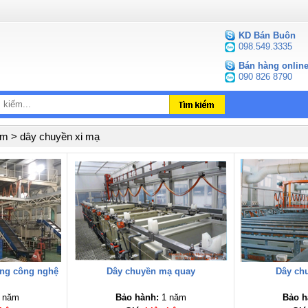
KD Bán Buôn
098.549.3335
Bán hàng onlin
090 826 8790
m > dây chuyền xi mạ
ộng công nghệ
Dây chuyền mạ quay
Dây ch
 năm
Bảo hành:
1 năm
Bảo h