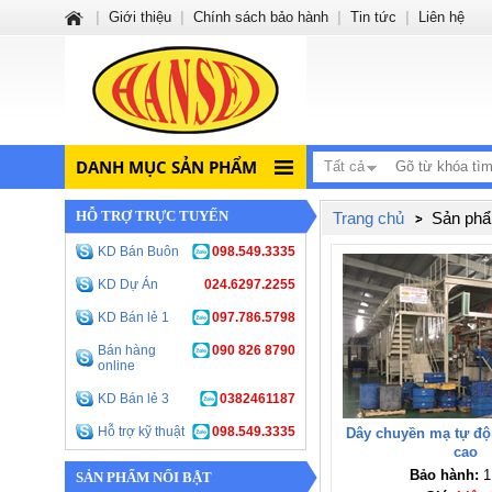
|
Giới thiệu
|
Chính sách bảo hành
|
Tin tức
|
Liên hệ
DANH MỤC SẢN PHẨM
Tất cả
HỖ TRỢ TRỰC TUYẾN
Trang chủ
Sản phẩ
KD Bán Buôn
098.549.3335
KD Dự Án
024.6297.2255
KD Bán lẻ 1
097.786.5798
Bán hàng
090 826 8790
online
KD Bán lẻ 3
0382461187
Hỗ trợ kỹ thuật
098.549.3335
Dây chuyền mạ tự đ
cao
Bảo hành:
1
SẢN PHẨM NỔI BẬT