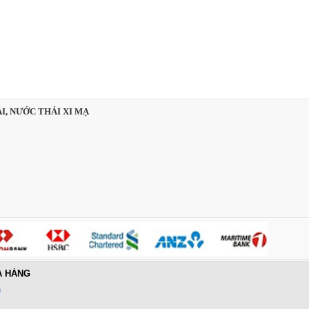
I, NƯỚC THẢI XI MẠ
A HÀNG
n