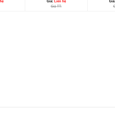
 hệ
Giá:
Liên hệ
Giá
Giá TT:
G