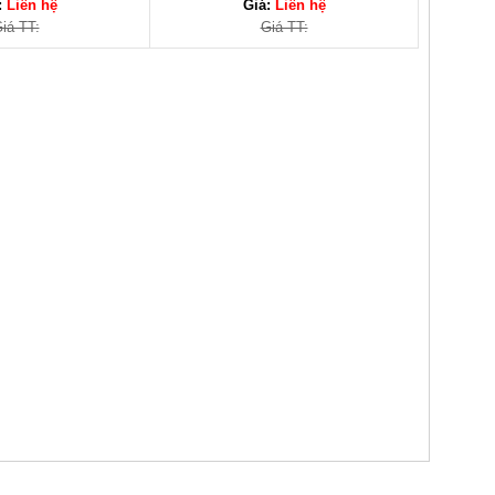
:
Liên hệ
Giá:
Liên hệ
iá TT:
Giá TT: