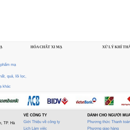
MẠ
HÓA CHẤT XI MẠ
XỬ LÝ KHÍ THẢ
n phẩm mạ
t, quả, lõi lọc,
mạ khác
VỀ CÔNG TY
DÀNH CHO NGƯỜI MU
Giới Thiệu về công ty
Phương thức Thanh toá
n, TP. Hà
Lịch Làm việc
Phương giao hàng