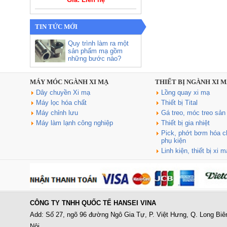
TIN TỨC MỚI
Quy trình làm ra một
sản phẩm mạ gồm
những bước nào?
MÁY MÓC NGÀNH XI MẠ
THIẾT BỊ NGÀNH XI 
Dây chuyền Xi mạ
Lồng quay xi mạ
Sản xuất, cung cấp bể xi mạ
Máy lọc hóa chất
Thiết bị Tital
thiết kế theo yêu cầu
Máy chỉnh lưu
Gá treo, móc treo sả
Giá: Liên hệ
Máy làm lạnh công nghiệp
Thiết bị gia nhiệt
Pick, phớt bơm hóa chấ
phụ kiện
Linh kiện, thiết bị xi 
CÔNG TY TNHH QUỐC TẾ HANSEI VINA
Máy lọc hóa chất 8 lõi (DJZ-
Add: Số 27, ngõ 96 đường Ngô Gia Tự, P. Việt Hưng, Q. Long Biê
2008)
Nội