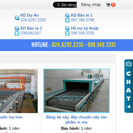
Đăng nhập
0
KD Dự Án
KD Bán lẻ 1
024.6297.2255
097.786.5798
e
KD Bán lẻ 3
Hỗ trợ kỹ thuật
0382461187
098.549.3335
HOTLINE :
024.6297.2255 - 098.549.3335
uyền mạ treo
Băng tải sấy, dây chuyền sấy sản
phẩm xi mạ
ành:
1 năm
Bảo hành:
1 năm