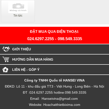
Tin tức
ĐẶT MUA QUA ĐIỆN THOẠI:
024.6297.2255
-
098.549.3335
GIỚI THIỆU
HƯỚNG DẪN MUA HÀNG
LIÊN HỆ - GÓP Ý
Công ty TNHH Quốc tế HANSEI VINA
ĐĐKD: Lô 11 - khu đấu giá TT3 - Việt Hưng - Long Biên - Hà Nội
ĐT :
024.6297.2255
hotline:098.549.3335
Email:
H
anseivina@gmail.com
Website:
Hoachatthietbixima.com